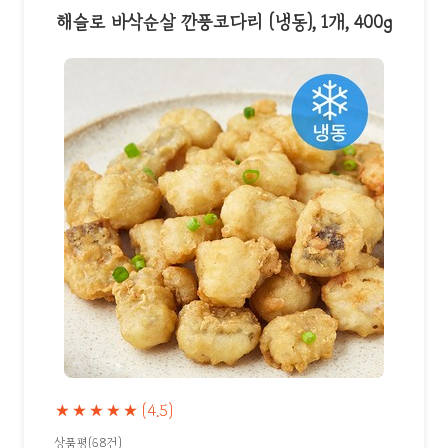
해슬로 바삭순살 깐풍코다리 (냉동), 1개, 400g
★★★★★
(4.5)
상품평(68건)