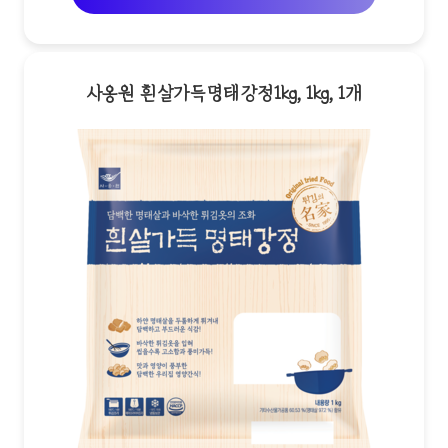
사옹원 흰살가득명태강정1kg, 1kg, 1개