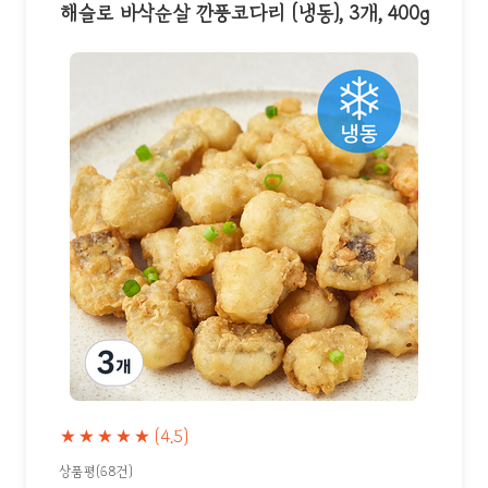
해슬로 바삭순살 깐풍코다리 (냉동), 3개, 400g
★★★★★
(4.5)
상품평(68건)