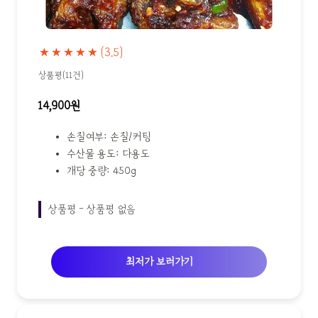
★★★★★
(3.5)
상품평(11건)
14,900원
손질여부: 손질/커팅
수산물 용도: 다용도
개당 중량: 450g
상품평 - 상품평 없음
최저가 보러가기