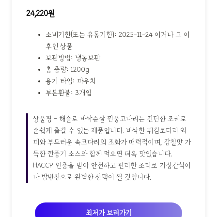
24,220원
소비기한(또는 유통기한): 2025-11-24 이거나 그 이
후인 상품
보관방법: 냉동보관
총 중량: 1200g
용기 타입: 파우치
부분환불: 3개입
상품평 - 해슬로 바삭순살 깐풍코다리는 간단한 조리로
손쉽게 즐길 수 있는 제품입니다. 바삭한 튀김코다리 외
피와 부드러운 속코다리의 조화가 매력적이며, 감칠맛 가
득한 깐풍기 소스와 함께 먹으면 더욱 맛있습니다.
HACCP 인증을 받아 안전하고 편리한 조리로 가정간식이
나 밥반찬으로 완벽한 선택이 될 것입니다.
최저가 보러가기