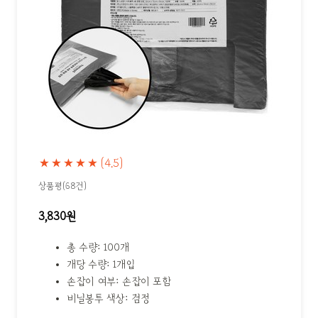
★★★★★
(4.5)
상품평(68건)
3,830원
총 수량: 100개
개당 수량: 1개입
손잡이 여부: 손잡이 포함
비닐봉투 색상: 검정