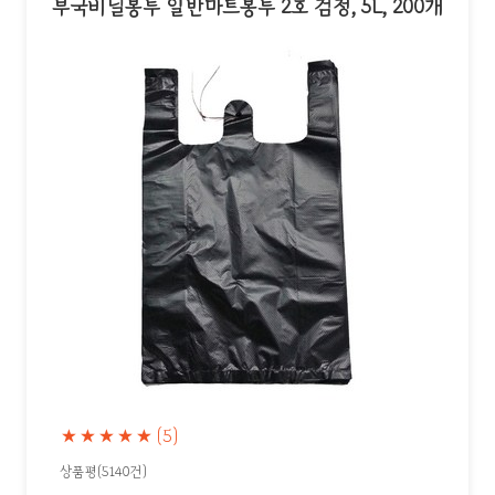
부국비닐봉투 일반마트봉투 2호 검정, 5L, 200개
★★★★★
(5)
상품평(5140건)