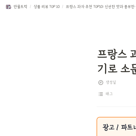
만물트럭
/
상품 리뷰 TOP 10
/
프랑스 과자 추천 TOP10: 
프랑스 과
기로 소
생성일
태그
광고 / 파트