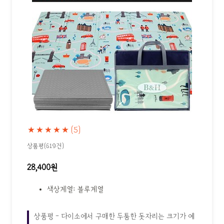
★★★★★
(5)
상품평(619건)
28,400원
색상계열: 블루계열
상품평 - 다이소에서 구매한 두툼한 돗자리는 크기가 예