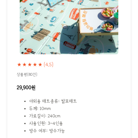
★★★★★
(4.5)
상품평(80건)
29,900원
야외용 매트종류: 발포매트
두께: 10mm
가로길이: 240cm
사용인원: 3~4인용
방수 여부: 방수가능