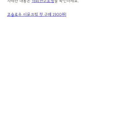
자세한 내용은
야외전구조명
을 확인하세요.
코슬로우 이뮨크림 첫 구매 1900원!