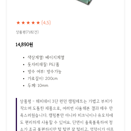
★★★★★
(4.5)
상품평(7182건)
14,890원
색상계열: 베이지계열
돗자리재질: PE/폼
방수 여부: 방수가능
가로길이: 200cm
두께: 10mm
상품평 - 해피데이 3단 런던 캠핑매트는 가볍고 부피가
작으며 도톰한 제품으로, 여러번 사용해본 결과 매우 만
족스러웠습니다. 캠핑뿐만 아니라 피크닉이나 유모차에
도 편리하게 사용할 수 있어요. 단면이 올록볼록하여 청
소가 조금 불편하지만 털 털면 잘 털리고, 엉덩이가 아프