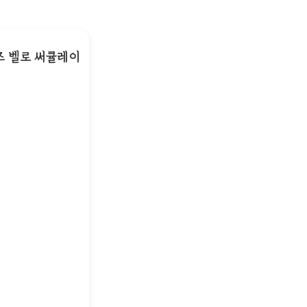
뮤즈 벨로 써큘레이