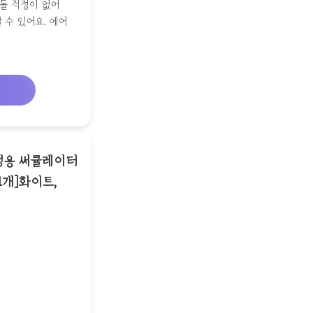
돌 걱정이 없어
수 있어요. 에어
가정용 써큘레이터
1개]화이트,