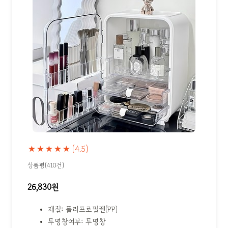
★★★★★
(4.5)
상품평(410건)
26,830원
재질: 폴리프로필렌(PP)
투명창여부: 투명창