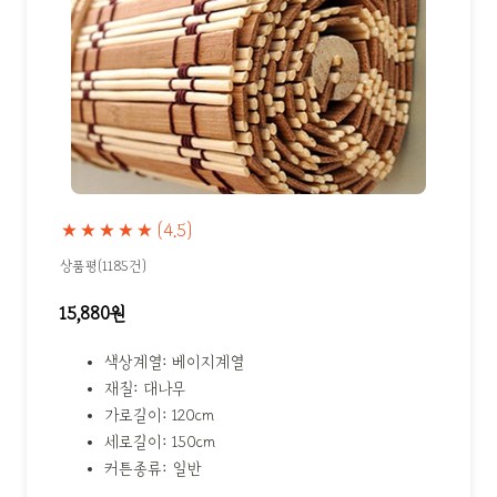
★★★★★
(4.5)
상품평(1185건)
15,880원
색상계열: 베이지계열
재질: 대나무
가로길이: 120cm
세로길이: 150cm
커튼종류: 일반