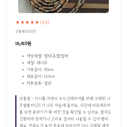
★★★★★
(4.5)
상품평(350건)
16,410원
색상계열: 멀티(혼합)컬러
재질: 대나무
가로길이: 90cm
세로길이: 150cm
커튼종류: 일반
상품평 - 이사를 하면서 우드인테리어를 위해 구매한 나
무발블라인드가 너무 마음에 들어요. 사진에 비포애프터
를 보면 분위기가 확 바뀐 것을 확인할 수 있어요. 설치도
간편하게 못박거나 고리로 걸어서 사용할 수 있어 편리
해요. 만족도가 높아 추후에 부러지면 다시 구매할 예정