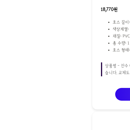
18,770원
호스 길이:
색상계열:
재질: PVC
총 수량: 1
호스 형태
상품평 - 잔수
습니다. 교체도