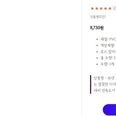
★★★★★
(
상품평(0건)
8,730원
재질: PVC
색상계열:
호스 길이:
총 수량: 
수량: 1개
상품평 - 16
는 깔끔한 디자
대비 만족도가 