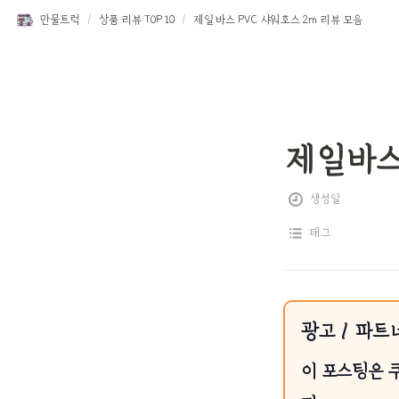
만물트럭
/
상품 리뷰 TOP 10
/
제일바스 PVC 샤워호스 2m 리뷰 모음
제일바스 
생성일
태그
광고 / 파트
이 포스팅은 