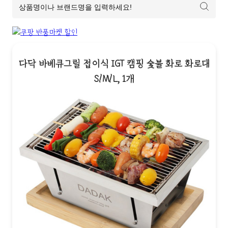
다닥 바베큐그릴 접이식 IGT 캠핑 숯불 화로 화로대
S/M/L, 1개