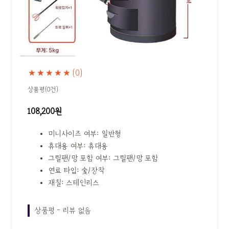
★★★★★
(0)
상품평(0건)
108,200원
미니사이즈 여부: 일반형
휴대용 여부: 휴대용
그릴팬/망 포함 여부: 그릴팬/망 포함
연료 타입: 숯/장작
재질: 스테인리스
상품평 - 리뷰 없음