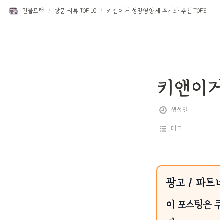
만물트럭
/
상품 리뷰 TOP 10
/
키앤이거 성장영양제 후기와 추천 TOP5
키앤이거
생성일
태그
광고 / 파트
이 포스팅은 